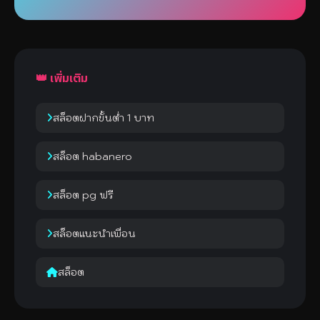
👑 เพิ่มเติม
สล็อตฝากขั้นต่ำ 1 บาท
สล็อต habanero
สล็อต pg ฟรี
สล็อตแนะนำเพื่อน
สล็อต