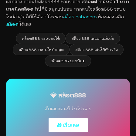
แตกต่าง ถ้าสนใจสล็อต888 ห้ามพลาด
สล็อตฝากขั้นต่ำ 1 บาท
เทคนิคสล็อต
ที่นี่ก็มี สนุกแน่นอน หากสนใจสล็อต888 ระบบ
ใหม่ล่าสุด ก็มีให้เลือก ใครชอบ
สล็อต habanero
ต้องลอง คลิก
สล็อต
ได้เลย
สล็อต888 ระบบออโต้
สล็อต888 เล่นผ่านมือถือ
สล็อต888 ระบบใหม่ล่าสุด
สล็อต888 เล่นได้เงินจริง
สล็อต888 ยอดนิยม
💎 สล็อต888
เริ่มเลยตอนนี้ รับโปรเลย
🎁 เริ่มเลย