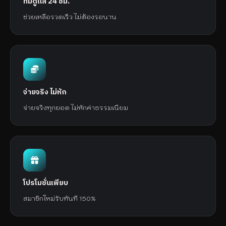
ทีมดูแล 24 ชม.
ช่วยเหลือรวดเร็ว ไม่ต้องรอนาน
จ่ายจริง ไม่หัก
จ่ายจริงทุกยอด ไม่หักค่าธรรมเนียม
โปรโมชั่นเพียบ
สมาชิกใหม่รับทันที 150%