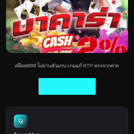
สล็อต888 ไม่ผ่านตัวแทน เกมแท้ RTP ตรงจากค่าย
🏅 สมัครตอนนี้