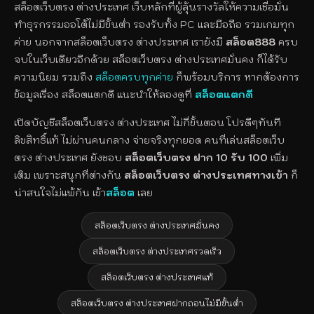
สล็อตเว็บตรง ต่างประเทศ เว็บหลักที่ผู้ลุ้นรางวัลให้ความเชื่อมั่น
ทำธุรกรรมออโต้ไม่มีขั้นต่ำ รองรับทั้ง PC และมือถือ รวมเกมทุก
ค่าย นอกจากสล็อตเว็บตรง ต่างประเทศ เรายังมี
สล็อต888
ครบ
จบในเว็บเดียวอีกด้วย สล็อตเว็บตรง ต่างประเทศมั่นคง ก็ได้รับ
ความนิยม รวมถึง
สล็อตครบทุกค่าย
ก็พร้อมบริการ หากต้องการ
ข้อมูลเรื่อง สล็อตแตกดี แนะนำให้ลองดูที่
สล็อตแตกดี
เปิดบัญชีสล็อตเว็บตรง ต่างประเทศ ไม่กี่ขั้นตอน โปรดีๆทันที
ลิขสิทธิ์แท้ ไม่ผ่านคนกลาง จ่ายจริงทุกยอด คนที่เล่นสล็อตเว็บ
ตรง ต่างประเทศ ยังชอบ
สล็อตเว็บตรง ฝาก 10 รับ 100
เพิ่ม
เติม เพราะสนุกที่ต่างกัน
สล็อตเว็บตรง ต่างประเทศทางเข้า
ก็
น่าสนใจไม่แพ้กัน เข้า
สล็อต
เลย
สล็อตเว็บตรง ต่างประเทศมั่นคง
สล็อตเว็บตรง ต่างประเทศรวดเร็ว
สล็อตเว็บตรง ต่างประเทศแท้
สล็อตเว็บตรง ต่างประเทศฝากถอนไม่มีขั้นต่ำ