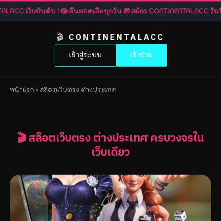
🎬 CONTINENTALACC
เข้าสู่ระบบ
เข้าร่วม
หน้าแรก
» สล็อตเว็บตรง ต่างประเทศ
🎬 สล็อตเว็บตรง ต่างประเทศ ครบวงจรใน
เว็บเดียว