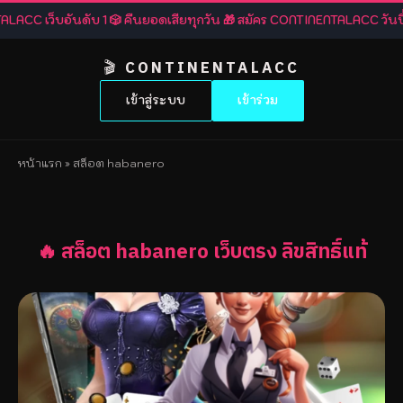
🎬 CONTINENTALACC
เข้าสู่ระบบ
เข้าร่วม
หน้าแรก
» สล็อต habanero
🔥 สล็อต habanero เว็บตรง ลิขสิทธิ์แท้