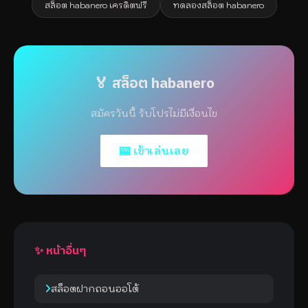
สล็อต habanero เครดิตฟรี
ทดลองสล็อต habanero
🏅 สล็อต habanero
สมัครวันนี้ รับโปรไม่มีเงื่อนไข
🎰 เข้าเล่นเลย
✨ หน้าอื่นๆ
สล็อตฝากถอนออโต้