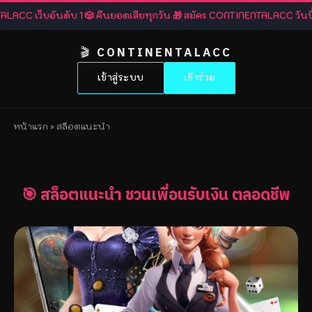
🎬 CONTINENTALACC
เข้าสู่ระบบ
เข้าร่วม
หน้าแรก
» สล็อตแนะนำ
🎯 สล็อตแนะนำ ชวนเพื่อนรับเงิน ตลอดชีพ