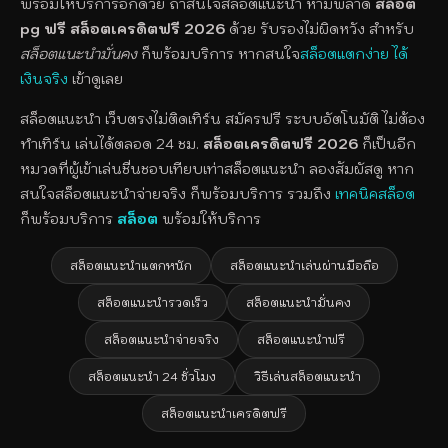
พร้อมให้บริการอีกด้วย ถ้าสนใจสล็อตแนะนำ ห้ามพลาด
สล็อต
pg ฟรี สล็อตเครดิตฟรี 2026
ด้วย รับรองไม่ผิดหวัง สำหรับ
สล็อตแนะนำมั่นคง
ก็พร้อมบริการ หากสนใจ
สล็อตแตกง่าย ได้
เงินจริง
เข้าดูเลย
สล็อตแนะนำ เว็บตรงไม่ติดเทิร์น สมัครฟรี ระบบอัตโนมัติ ไม่ต้อง
ทำเทิร์น เล่นได้ตลอด 24 ชม.
สล็อตเครดิตฟรี 2026
ก็เป็นอีก
หมวดที่ผู้เข้าเล่นชื่นชอบเทียบเท่าสล็อตแนะนำ ลองสัมผัสดู หาก
สนใจสล็อตแนะนำจ่ายจริง ก็พร้อมบริการ รวมถึง
เทคนิคสล็อต
ก็พร้อมบริการ
สล็อต
พร้อมให้บริการ
สล็อตแนะนำแตกหนัก
สล็อตแนะนำเล่นผ่านมือถือ
สล็อตแนะนำรวดเร็ว
สล็อตแนะนำมั่นคง
สล็อตแนะนำจ่ายจริง
สล็อตแนะนำฟรี
สล็อตแนะนำ 24 ชั่วโมง
วิธีเล่นสล็อตแนะนำ
สล็อตแนะนำเครดิตฟรี