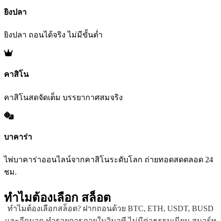
ยิงปลา
ยิงปลา ถอนได้จริง ไม่มีขั้นต่ำ
คาสิโน
คาสิโนสดจัดเต็ม บรรยากาศสมจริง
บาคาร่า
ไพ่บาคาร่าออนไลน์จากคาสิโนระดับโลก ถ่ายทอดสดตลอด 24
ชม.
ทำไมต้องเลือก
สล็อต
ทำไมต้องเลือกสล็อต? ฝากถอนด้วย BTC, ETH, USDT, BUSD
และอีกมาก ทำรายการภายในวินาที ไม่มีค่าธรรมเนียม สมาร์ท