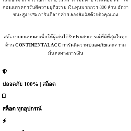
คอนแทรคการันตีความยุติธรรม เงินทุนมากกว่า 800 ล้าน อัตรา
ชนะสูง 97% การันตีจากค่าย ลองสัมผัสด้วยตัวคุณเอง
สล็อต
ออกแบบมาเพื่อให้ผู้เล่นได้รับประสบการณ์ที่ดีที่สุดในทุก
ด้าน
CONTINENTALACC
การันตีความปลอดภัยและความ
มั่นคงทางการเงิน
ปลอดภัย 100% | สล็อต
สล็อต ทุกอุปกรณ์