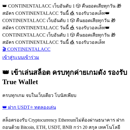
👑 CONTINENTALACC เว็บอันดับ 1 🎲 คืนยอดเสียทุกวัน 🎁
สมัคร CONTINENTALACC วันนี้ 🎪 รองรับวอลเล็ท
👑
CONTINENTALACC เว็บอันดับ 1 🎲 คืนยอดเสียทุกวัน 🎁
สมัคร CONTINENTALACC วันนี้ 🎪 รองรับวอลเล็ท
👑
CONTINENTALACC เว็บอันดับ 1 🎲 คืนยอดเสียทุกวัน 🎁
สมัคร CONTINENTALACC วันนี้ 🎪 รองรับวอลเล็ท
🎬 CONTINENTALACC
เข้าสู่ระบบ
เข้าร่วม
👑 เข้าเล่นสล็อต ครบทุกค่ายเกมดัง รองรับ
True Wallet
ครบทุกเกม จบในเว็บเดียว โบนัสเพียบ
👑 ฝาก USDT
⭐ ทดลองเล่น
สล็อตรองรับ Cryptocurrency Ethereumไม่ต้องผ่านธนาคาร ฝาก
ถอนด้วย Bitcoin, ETH, USDT, BNB กว่า 20 สกุล เทคโนโลยี