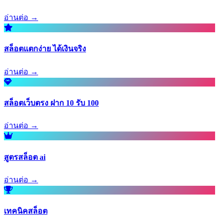
อ่านต่อ →
สล็อตแตกง่าย ได้เงินจริง
อ่านต่อ →
สล็อตเว็บตรง ฝาก 10 รับ 100
อ่านต่อ →
สูตรสล็อต ai
อ่านต่อ →
เทคนิคสล็อต