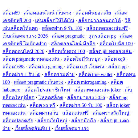
สล็อต69
·
สล็อตออนไลน์ เว็บตรง
·
สล็อตคืนยอดเสีย
·
สล็อต
เครดิตฟรี 200
·
เล่นสล็อตให้ได้เงิน
·
สล็อตฝากถอนออโต้
·
วิธี
เล่นสล็อตให้แตก
·
สล็อตฝาก 9 รับ 100
·
สล็อตทดลองเล่นฟรี
·
เว็บสล็อตมาแรง 2026
·
สล็อต pragmatic
·
สูตรสล็อต pg
·
สล็อต
เครดิตฟรี ไม่ต้องฝาก
·
สล็อตออนไลน์ มือถือ
·
สล็อตโบนัส 100
·
สล็อตออนไลน์ 2026
·
สล็อตเว็บตรง 100
·
สล็อต jili ทดลองเล่น
·
สล็อต pragmatic ทดลองเล่น
·
สล็อตไม่มีวันหยุด
·
สล็อต cq9
·
สล็อต1688
·
สล็อต ka gaming
·
สล็อต cq9 เว็บตรง
·
สล็อต pp
·
สล็อตฝาก 1 รับ 50
·
สล็อตรวมค่าย
·
สล็อต true wallet
·
สล็อตทุน
100
·
สล็อต pragmatic เว็บตรง
·
สล็อต microgaming
·
สล็อต
habanero
·
สล็อตโปรสมาชิกใหม่
·
สล็อตทดลองเล่น joker
·
เว็บ
สล็อตใหญ่ที่สุด
·
โหลดสล็อต
·
สล็อตมาแรง 2026
·
สล็อต pg
ทดลองเล่น
·
สล็อต xo ฟรี
·
สล็อตฝาก 50 รับ 100
·
สล็อต joker
ทดลองเล่น
·
สล็อตผ่านเว็บ
·
สล็อตเล่นฟรี
·
สล็อตรางวัลใหญ่
·
สล็อตปลอดภัย
·
สล็อตเว็บใหญ่
·
สล็อตมือถือ
·
สล็อต jili แตก
ง่าย
·
เว็บสล็อตอันดับ 1
·
เว็บสล็อตมาแรง