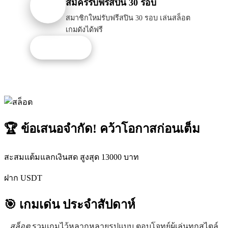
สมัครรับฟรีสปิน 30 รอบ
สมาชิกใหม่รับฟรีสปิน 30 รอบ เล่นสล็อต
เกมดังได้ฟรี
รับโปรนี้
🏆 ข้อเสนอจำกัด! คว้าโอกาสก่อนเต็ม
สะสมแต้มแลกเงินสด สูงสุด 13000 บาท
ฝาก USDT
🎯 เกมเด่น
ประจำสัปดาห์
สล็อต
รวมเกมไว้หลากหลายรูปแบบ ตอบโจทย์ผู้เล่นทุกสไตล์