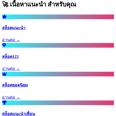
🚀 เนื้อหาแนะนำ
สำหรับคุณ
สล็อตแนะนำ
อ่านต่อ →
สล็อต123
อ่านต่อ →
สล็อตยอดนิยม
อ่านต่อ →
สล็อตแนะนำเพื่อน