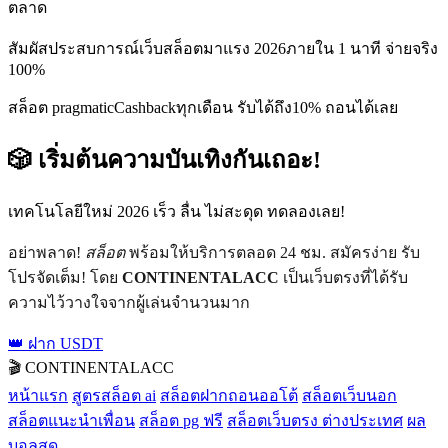
ตลาด
สัมผัสประสบการณ์เว็บสล็อตมาแรง 2026ภายใน 1 นาที จ่ายจริง
100%
สล็อต pragmaticCashbackทุกเดือน รับได้ถึง10% ถอนได้เลย
🎲 เริ่มต้นความบันเทิงกันเถอะ!
เทคโนโลยีใหม่ 2026 เร็ว ลื่น ไม่สะดุด ทดลองเลย!
อย่าพลาด!
สล็อต
พร้อมให้บริการตลอด 24 ชม. สมัครง่าย รับ
โปรจัดเต็ม! โดย
CONTINENTALACC
เป็นเว็บตรงที่ได้รับ
ความไว้วางใจจากผู้เล่นจำนวนมาก
👑 ฝาก USDT
🎬 CONTINENTALACC
หน้าแรก
สูตรสล็อต ai
สล็อตฝากถอนออโต้
สล็อตเว็บนอก
สล็อตแนะนำเพื่อน
สล็อต pg ฟรี
สล็อตเว็บตรง ต่างประเทศ
ผล
บอลสด