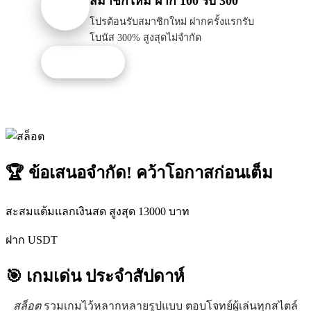
สมาชิกใหม่ ฝาก 100 รับ 300
โปรต้อนรับสมาชิกใหม่ ฝากครั้งแรกรับ
โบนัส 300% สูงสุดไม่จำกัด
รับโปรนี้
🏆 ข้อเสนอจำกัด! คว้าโอกาสก่อนเต็ม
สะสมแต้มแลกเงินสด สูงสุด 13000 บาท
ฝาก USDT
🎯 เกมเด่น
ประจำสัปดาห์
สล็อต
รวมเกมไว้หลากหลายรูปแบบ ตอบโจทย์ผู้เล่นทุกสไตล์