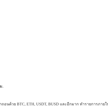
ม.
ากถอนด้วย BTC, ETH, USDT, BUSD และอีกมาก ทำรายการภายในวิ