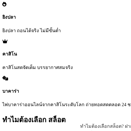
ยิงปลา
ยิงปลา ถอนได้จริง ไม่มีขั้นต่ำ
คาสิโน
คาสิโนสดจัดเต็ม บรรยากาศสมจริง
บาคาร่า
ไพ่บาคาร่าออนไลน์จากคาสิโนระดับโลก ถ่ายทอดสดตลอด 24 ช
ทำไมต้องเลือก
สล็อต
ทำไมต้องเลือกสล็อต? ฝ