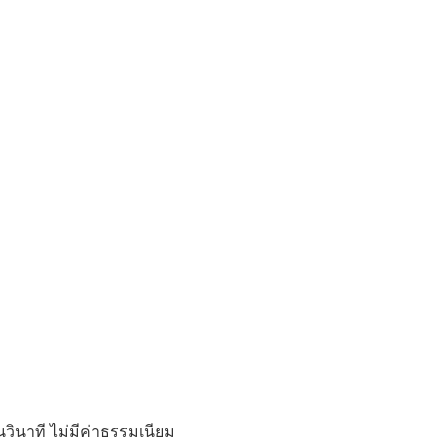
นาที ไม่มีค่าธรรมเนียม