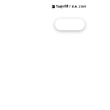
วันศุกร์ที่ 7 ส.ค. 2569
รับโปรนี้