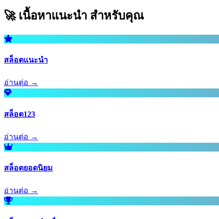
🚀 เนื้อหาแนะนำ
สำหรับคุณ
สล็อตแนะนำ
อ่านต่อ →
สล็อต123
อ่านต่อ →
สล็อตยอดนิยม
อ่านต่อ →