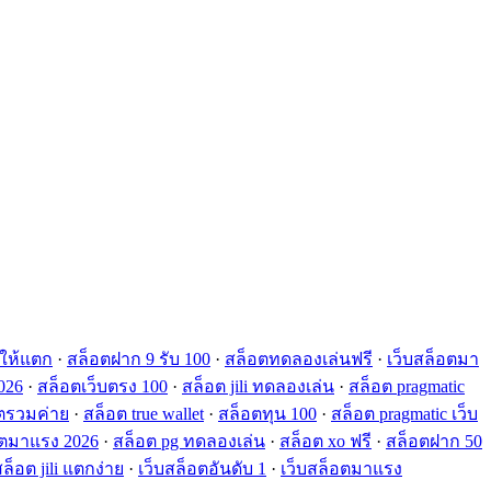
ตให้แตก
·
สล็อตฝาก 9 รับ 100
·
สล็อตทดลองเล่นฟรี
·
เว็บสล็อตมา
026
·
สล็อตเว็บตรง 100
·
สล็อต jili ทดลองเล่น
·
สล็อต pragmatic
ตรวมค่าย
·
สล็อต true wallet
·
สล็อตทุน 100
·
สล็อต pragmatic เว็บ
ตมาแรง 2026
·
สล็อต pg ทดลองเล่น
·
สล็อต xo ฟรี
·
สล็อตฝาก 50
ล็อต jili แตกง่าย
·
เว็บสล็อตอันดับ 1
·
เว็บสล็อตมาแรง