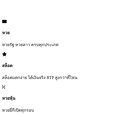
หวย
หวยรัฐ หวยลาว ครบทุกประเภท
สล็อต
สล็อตแตกง่าย ได้เงินจริง RTP สูงกว่าที่ไหน
หวยหุ้น
หวยยี่กีเปิดทุกรอบ