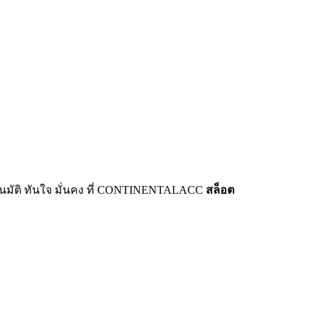
นมัติ ทันใจ มั่นคง ที่ CONTINENTALACC
สล็อต