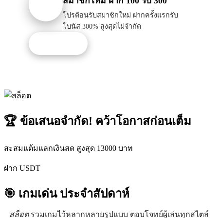
สมาชิกใหม่ ฝาก 100 รับ 300
โปรต้อนรับสมาชิกใหม่ ฝากครั้งแรกรับ
โบนัส 300% สูงสุดไม่จำกัด
รับโปรนี้
🏆 ข้อเสนอจำกัด! คว้าโอกาสก่อนเต็ม
สะสมแต้มแลกเงินสด สูงสุด 13000 บาท
ฝาก USDT
🎯 เกมเด่น
ประจำสัปดาห์
สล็อต
รวมเกมไว้หลากหลายรูปแบบ ตอบโจทย์ผู้เล่นทุกสไตล์