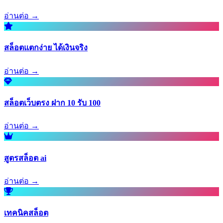
อ่านต่อ →
สล็อตแตกง่าย ได้เงินจริง
อ่านต่อ →
สล็อตเว็บตรง ฝาก 10 รับ 100
อ่านต่อ →
สูตรสล็อต ai
อ่านต่อ →
เทคนิคสล็อต