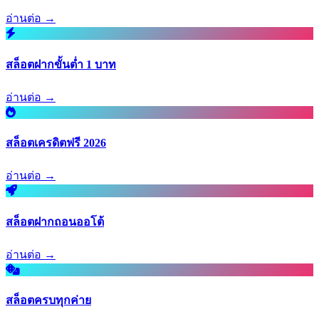
อ่านต่อ →
สล็อตฝากขั้นต่ำ 1 บาท
อ่านต่อ →
สล็อตเครดิตฟรี 2026
อ่านต่อ →
สล็อตฝากถอนออโต้
อ่านต่อ →
สล็อตครบทุกค่าย