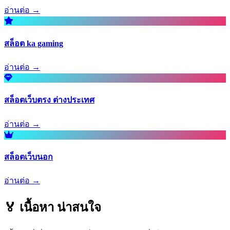
อ่านต่อ →
สล็อต ka gaming
อ่านต่อ →
สล็อตเว็บตรง ต่างประเทศ
อ่านต่อ →
สล็อตเว็บนอก
อ่านต่อ →
🏅 เนื้อหา
น่าสนใจ