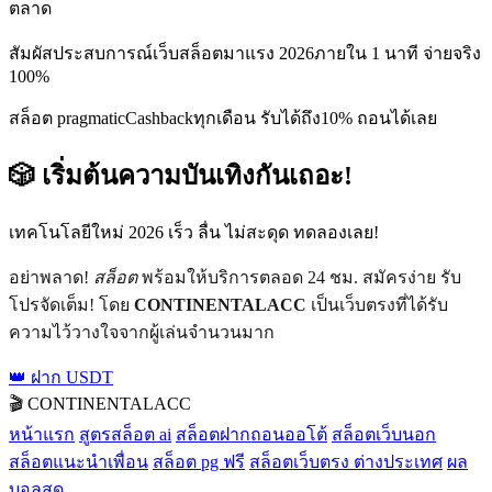
ตลาด
สัมผัสประสบการณ์เว็บสล็อตมาแรง 2026ภายใน 1 นาที จ่ายจริง
100%
สล็อต pragmaticCashbackทุกเดือน รับได้ถึง10% ถอนได้เลย
🎲 เริ่มต้นความบันเทิงกันเถอะ!
เทคโนโลยีใหม่ 2026 เร็ว ลื่น ไม่สะดุด ทดลองเลย!
อย่าพลาด!
สล็อต
พร้อมให้บริการตลอด 24 ชม. สมัครง่าย รับ
โปรจัดเต็ม! โดย
CONTINENTALACC
เป็นเว็บตรงที่ได้รับ
ความไว้วางใจจากผู้เล่นจำนวนมาก
👑 ฝาก USDT
🎬 CONTINENTALACC
หน้าแรก
สูตรสล็อต ai
สล็อตฝากถอนออโต้
สล็อตเว็บนอก
สล็อตแนะนำเพื่อน
สล็อต pg ฟรี
สล็อตเว็บตรง ต่างประเทศ
ผล
บอลสด