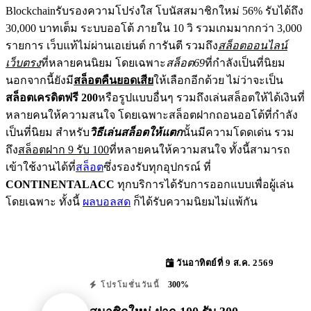
Blockchainรับรองความโปร่งใส โบนัสสมาชิกใหม่ 56% รับได้ถึง
30,000 บาทเต็ม ระบบออโต้ ภายใน 10 วิ รวมเกมมากกว่า 3,000
รายการ เว็บแท้ไม่ผ่านเอเย่นต์ การันตี รวมถึง
สล็อตออนไลน์
เว็บตรง
ที่หลายคนนิยม โดยเฉพาะ
สล็อต69
ที่กำลังเป็นที่นิยม
นอกจากนี้ยังมี
สล็อตคืนยอดเสีย
ให้เลือกอีกด้วย ไม่ว่าจะเป็น
สล็อตเครดิตฟรี 200
หรือรูปแบบอื่นๆ รวมถึงเล่นสล็อตให้ได้เงินที่
หลายคนให้ความสนใจ โดยเฉพาะสล็อตฝากถอนออโต้ที่กำลัง
เป็นที่นิยม สำหรับ
วิธีเล่นสล็อตให้แตก
นั้นมีความโดดเด่น รวม
ถึง
สล็อตฝาก 9 รับ 100
ที่หลายคนให้ความสนใจ ทั้งนี้สามารถ
เข้าใช้งานได้ที่
สล็อต
ซึ่งรองรับทุกอุปกรณ์ ที่
CONTINENTALACC
ทุกบริการได้รับการออกแบบเพื่อผู้เล่น
โดยเฉพาะ ทั้งนี้
ผลบอลสด
ก็ได้รับความนิยมไม่แพ้กัน
วันอาทิตย์ที่ 9 ส.ค. 2569
300%
โปรโมชั่นวันนี้