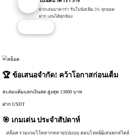
โบนัสบาคาร่า 5%
ฝากเล่นบาคาร่า รับโบนัสเพิ่ม 5% ทุกยอด
ฝาก เล่นได้ทุกห้อง
รับโปรนี้
🏆 ข้อเสนอจำกัด! คว้าโอกาสก่อนเต็ม
สะสมแต้มแลกเงินสด สูงสุด 13000 บาท
ฝาก USDT
🎯 เกมเด่น
ประจำสัปดาห์
สล็อต
รวมเกมไว้หลากหลายรูปแบบ ตอบโจทย์ผู้เล่นทุกสไตล์