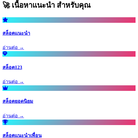
🚀 เนื้อหาแนะนำ
สำหรับคุณ
สล็อตแนะนำ
อ่านต่อ →
สล็อต123
อ่านต่อ →
สล็อตยอดนิยม
อ่านต่อ →
สล็อตแนะนำเพื่อน