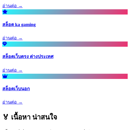
อ่านต่อ →
สล็อต ka gaming
อ่านต่อ →
สล็อตเว็บตรง ต่างประเทศ
อ่านต่อ →
สล็อตเว็บนอก
อ่านต่อ →
🏅 เนื้อหา
น่าสนใจ