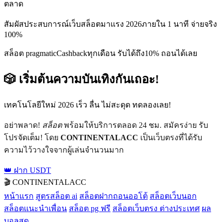
ตลาด
สัมผัสประสบการณ์เว็บสล็อตมาแรง 2026ภายใน 1 นาที จ่ายจริง
100%
สล็อต pragmaticCashbackทุกเดือน รับได้ถึง10% ถอนได้เลย
🎲 เริ่มต้นความบันเทิงกันเถอะ!
เทคโนโลยีใหม่ 2026 เร็ว ลื่น ไม่สะดุด ทดลองเลย!
อย่าพลาด!
สล็อต
พร้อมให้บริการตลอด 24 ชม. สมัครง่าย รับ
โปรจัดเต็ม! โดย
CONTINENTALACC
เป็นเว็บตรงที่ได้รับ
ความไว้วางใจจากผู้เล่นจำนวนมาก
👑 ฝาก USDT
🎬 CONTINENTALACC
หน้าแรก
สูตรสล็อต ai
สล็อตฝากถอนออโต้
สล็อตเว็บนอก
สล็อตแนะนำเพื่อน
สล็อต pg ฟรี
สล็อตเว็บตรง ต่างประเทศ
ผล
บอลสด