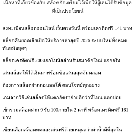
เนื้อหาที่เกี่ยวข้องกับ
สล็อต
จัดเตรียมไว้เพื่อให้ผู้เล่นได้รับข้อมูล
ที่เป็นประโยชน์
ลงทะเบียนสล็อตออนไลน์ เว็บตรงวันนี้ พร้อมเครดิตฟรี 141 บาท
สล็อตคืนยอดเสียเปิดให้บริการล่าสุดปี 2026 ระบบใหม่ทั้งหมด
ทันสมัยสุดๆ
สล็อตเครดิตฟรี 200แจกโบนัสสำหรับสมาชิกใหม่ แจกจริง
เล่นสล็อตให้ได้เงินมาพร้อมข้อเสนอสุดคุ้มตลอด
ต้องการสล็อตฝากถอนออโต้ ตอบโจทย์ทุกอย่าง
เกมจากวิธีเล่นสล็อตให้แตกอัตราจ่ายดีกว่าที่ไหน แตกบ่อย
เข้าร่วมสล็อตฝาก 9 รับ 100ภายใน 2 นาที พร้อมเครดิตฟรี 161
บาท
เซียนเลือกสล็อตทดลองเล่นฟรีด้วยเหตุผลว่าค่าน้ำดีที่สุดใน