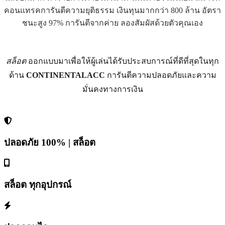
คอนแทรคการันตีความยุติธรรม เงินทุนมากกว่า 800 ล้าน อัตรา
ชนะสูง 97% การันตีจากค่าย ลองสัมผัสด้วยตัวคุณเอง
สล็อต
ออกแบบมาเพื่อให้ผู้เล่นได้รับประสบการณ์ที่ดีที่สุดในทุก
ด้าน
CONTINENTALACC
การันตีความปลอดภัยและความ
มั่นคงทางการเงิน
ปลอดภัย 100% | สล็อต
สล็อต ทุกอุปกรณ์