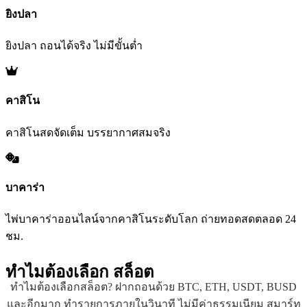
ยิงปลา
ยิงปลา ถอนได้จริง ไม่มีขั้นต่ำ
คาสิโน
คาสิโนสดจัดเต็ม บรรยากาศสมจริง
บาคาร่า
ไพ่บาคาร่าออนไลน์จากคาสิโนระดับโลก ถ่ายทอดสดตลอด 24
ชม.
ทำไมต้องเลือก
สล็อต
ทำไมต้องเลือกสล็อต? ฝากถอนด้วย BTC, ETH, USDT, BUSD
และอีกมาก ทำรายการภายในวินาที ไม่มีค่าธรรมเนียม สมาร์ท