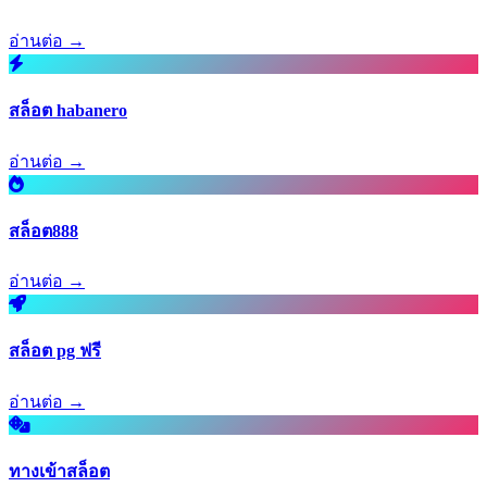
อ่านต่อ →
สล็อต habanero
อ่านต่อ →
สล็อต888
อ่านต่อ →
สล็อต pg ฟรี
อ่านต่อ →
ทางเข้าสล็อต