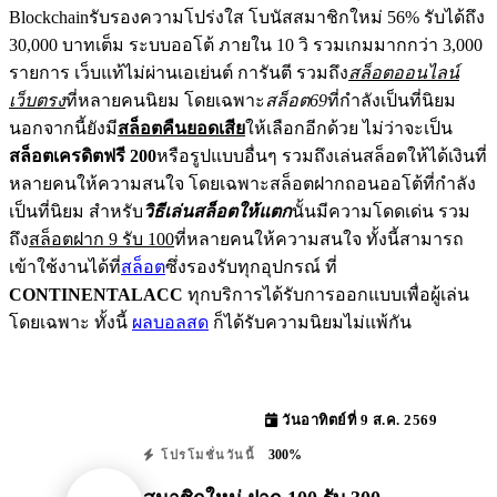
Blockchainรับรองความโปร่งใส โบนัสสมาชิกใหม่ 56% รับได้ถึง
30,000 บาทเต็ม ระบบออโต้ ภายใน 10 วิ รวมเกมมากกว่า 3,000
รายการ เว็บแท้ไม่ผ่านเอเย่นต์ การันตี รวมถึง
สล็อตออนไลน์
เว็บตรง
ที่หลายคนนิยม โดยเฉพาะ
สล็อต69
ที่กำลังเป็นที่นิยม
นอกจากนี้ยังมี
สล็อตคืนยอดเสีย
ให้เลือกอีกด้วย ไม่ว่าจะเป็น
สล็อตเครดิตฟรี 200
หรือรูปแบบอื่นๆ รวมถึงเล่นสล็อตให้ได้เงินที่
หลายคนให้ความสนใจ โดยเฉพาะสล็อตฝากถอนออโต้ที่กำลัง
เป็นที่นิยม สำหรับ
วิธีเล่นสล็อตให้แตก
นั้นมีความโดดเด่น รวม
ถึง
สล็อตฝาก 9 รับ 100
ที่หลายคนให้ความสนใจ ทั้งนี้สามารถ
เข้าใช้งานได้ที่
สล็อต
ซึ่งรองรับทุกอุปกรณ์ ที่
CONTINENTALACC
ทุกบริการได้รับการออกแบบเพื่อผู้เล่น
โดยเฉพาะ ทั้งนี้
ผลบอลสด
ก็ได้รับความนิยมไม่แพ้กัน
วันอาทิตย์ที่ 9 ส.ค. 2569
300%
โปรโมชั่นวันนี้