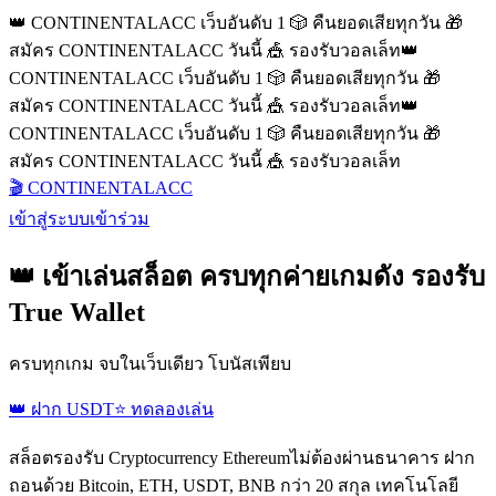
👑 CONTINENTALACC เว็บอันดับ 1 🎲 คืนยอดเสียทุกวัน 🎁
สมัคร CONTINENTALACC วันนี้ 🎪 รองรับวอลเล็ท
👑
CONTINENTALACC เว็บอันดับ 1 🎲 คืนยอดเสียทุกวัน 🎁
สมัคร CONTINENTALACC วันนี้ 🎪 รองรับวอลเล็ท
👑
CONTINENTALACC เว็บอันดับ 1 🎲 คืนยอดเสียทุกวัน 🎁
สมัคร CONTINENTALACC วันนี้ 🎪 รองรับวอลเล็ท
🎬 CONTINENTALACC
เข้าสู่ระบบ
เข้าร่วม
👑 เข้าเล่นสล็อต ครบทุกค่ายเกมดัง รองรับ
True Wallet
ครบทุกเกม จบในเว็บเดียว โบนัสเพียบ
👑 ฝาก USDT
⭐ ทดลองเล่น
สล็อตรองรับ Cryptocurrency Ethereumไม่ต้องผ่านธนาคาร ฝาก
ถอนด้วย Bitcoin, ETH, USDT, BNB กว่า 20 สกุล เทคโนโลยี