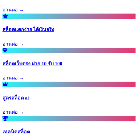
อ่านต่อ →
สล็อตแตกง่าย ได้เงินจริง
อ่านต่อ →
สล็อตเว็บตรง ฝาก 10 รับ 100
อ่านต่อ →
สูตรสล็อต ai
อ่านต่อ →
เทคนิคสล็อต