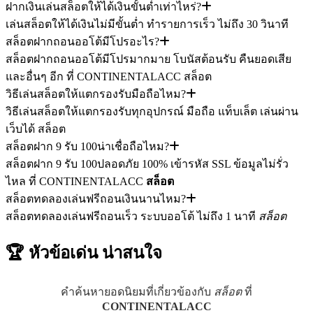
ฝากเงินเล่นสล็อตให้ได้เงินขั้นต่ำเท่าไหร่?
เล่นสล็อตให้ได้เงินไม่มีขั้นต่ำ ทำรายการเร็ว ไม่ถึง 30 วินาที
สล็อตฝากถอนออโต้มีโปรอะไร?
สล็อตฝากถอนออโต้มีโปรมากมาย โบนัสต้อนรับ คืนยอดเสีย
และอื่นๆ อีก ที่ CONTINENTALACC สล็อต
วิธีเล่นสล็อตให้แตกรองรับมือถือไหม?
วิธีเล่นสล็อตให้แตกรองรับทุกอุปกรณ์ มือถือ แท็บเล็ต เล่นผ่าน
เว็บได้ สล็อต
สล็อตฝาก 9 รับ 100น่าเชื่อถือไหม?
สล็อตฝาก 9 รับ 100ปลอดภัย 100% เข้ารหัส SSL ข้อมูลไม่รั่ว
ไหล ที่ CONTINENTALACC
สล็อต
สล็อตทดลองเล่นฟรีถอนเงินนานไหม?
สล็อตทดลองเล่นฟรีถอนเร็ว ระบบออโต้ ไม่ถึง 1 นาที
สล็อต
🏆 หัวข้อเด่น
น่าสนใจ
คำค้นหายอดนิยมที่เกี่ยวข้องกับ
สล็อต
ที่
CONTINENTALACC