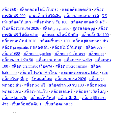
สล็อต69
·
สล็อตออนไลน์ เว็บตรง
·
สล็อตคืนยอดเสีย
·
สล็อต
เครดิตฟรี 200
·
เล่นสล็อตให้ได้เงิน
·
สล็อตฝากถอนออโต้
·
วิธี
เล่นสล็อตให้แตก
·
สล็อตฝาก 9 รับ 100
·
สล็อตทดลองเล่นฟรี
·
เว็บสล็อตมาแรง 2026
·
สล็อต pragmatic
·
สูตรสล็อต pg
·
สล็อต
เครดิตฟรี ไม่ต้องฝาก
·
สล็อตออนไลน์ มือถือ
·
สล็อตโบนัส 100
·
สล็อตออนไลน์ 2026
·
สล็อตเว็บตรง 100
·
สล็อต jili ทดลองเล่น
·
สล็อต pragmatic ทดลองเล่น
·
สล็อตไม่มีวันหยุด
·
สล็อต cq9
·
สล็อต1688
·
สล็อต ka gaming
·
สล็อต cq9 เว็บตรง
·
สล็อต pp
·
สล็อตฝาก 1 รับ 50
·
สล็อตรวมค่าย
·
สล็อต true wallet
·
สล็อตทุน
100
·
สล็อต pragmatic เว็บตรง
·
สล็อต microgaming
·
สล็อต
habanero
·
สล็อตโปรสมาชิกใหม่
·
สล็อตทดลองเล่น joker
·
เว็บ
สล็อตใหญ่ที่สุด
·
โหลดสล็อต
·
สล็อตมาแรง 2026
·
สล็อต pg
ทดลองเล่น
·
สล็อต xo ฟรี
·
สล็อตฝาก 50 รับ 100
·
สล็อต joker
ทดลองเล่น
·
สล็อตผ่านเว็บ
·
สล็อตเล่นฟรี
·
สล็อตรางวัลใหญ่
·
สล็อตปลอดภัย
·
สล็อตเว็บใหญ่
·
สล็อตมือถือ
·
สล็อต jili แตก
ง่าย
·
เว็บสล็อตอันดับ 1
·
เว็บสล็อตมาแรง