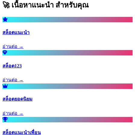
🚀 เนื้อหาแนะนำ
สำหรับคุณ
สล็อตแนะนำ
อ่านต่อ →
สล็อต123
อ่านต่อ →
สล็อตยอดนิยม
อ่านต่อ →
สล็อตแนะนำเพื่อน