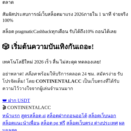
ตลาด
สัมผัสประสบการณ์เว็บสล็อตมาแรง 2026ภายใน 1 นาที จ่ายจริง
100%
สล็อต pragmaticCashbackทุกเดือน รับได้ถึง10% ถอนได้เลย
🎲 เริ่มต้นความบันเทิงกันเถอะ!
เทคโนโลยีใหม่ 2026 เร็ว ลื่น ไม่สะดุด ทดลองเลย!
อย่าพลาด!
สล็อต
พร้อมให้บริการตลอด 24 ชม. สมัครง่าย รับ
โปรจัดเต็ม! โดย
CONTINENTALACC
เป็นเว็บตรงที่ได้รับ
ความไว้วางใจจากผู้เล่นจำนวนมาก
👑 ฝาก USDT
🎬 CONTINENTALACC
หน้าแรก
สูตรสล็อต ai
สล็อตฝากถอนออโต้
สล็อตเว็บนอก
สล็อตแนะนำเพื่อน
สล็อต pg ฟรี
สล็อตเว็บตรง ต่างประเทศ
ผล
บอลสด